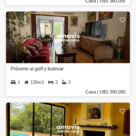
Casa | U$S 360.000
Próximo al golf y bulevar
1
135m2
3
2
Casa | U$S 390.000