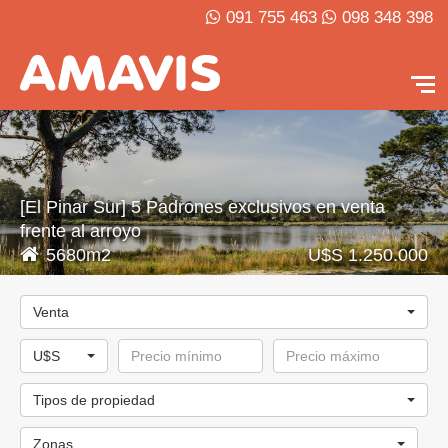
091 755 463
098 348 398
[El Pinar Sur] 5 Padrones exclusivos en venta
frente al arroyo
5680m2
U$S 1.250.000
Venta
U$S
Tipos de propiedad
Zonas