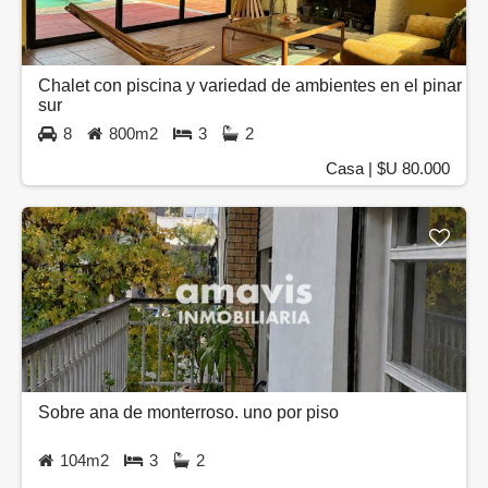
Chalet con piscina y variedad de ambientes en el pinar
sur
8
800m2
3
2
Casa | $U 80.000
Sobre ana de monterroso. uno por piso
104m2
3
2